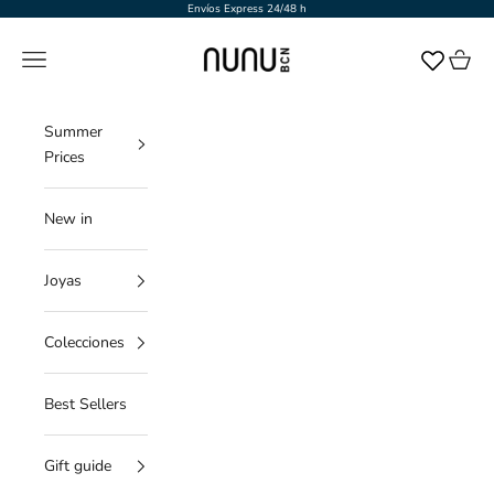
Ir al contenido
Envíos Express 24/48 h
NUNU BARCELONA
Menú
Cesta
Summer
Prices
New in
Joyas
Colecciones
Best Sellers
Gift guide