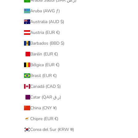
Arabia Saudí (SAR ر.س)
Aruba (AWG ƒ)
Australia (AUD $)
Austria (EUR €)
Barbados (BBD $)
Baréin (EUR €)
Bélgica (EUR €)
Brasil (EUR €)
Canadá (CAD $)
Catar (QAR ر.ق)
China (CNY ¥)
Chipre (EUR €)
Corea del Sur (KRW ₩)