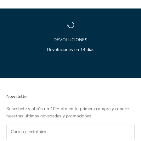
DEVOLUCIONES
Devoluciones en 14 días
Ir al artículo 1
Ir al artículo 2
Ir al artículo 3
Newsletter
Suscríbete y obtén un 10% dto en tu primera compra y conoce
nuestras últimas novedades y promociones.