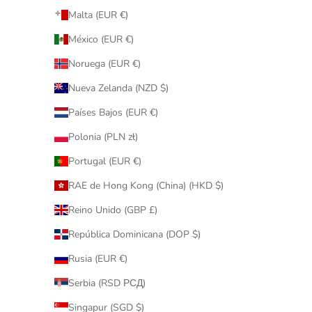
Malta (EUR €)
México (EUR €)
Noruega (EUR €)
Nueva Zelanda (NZD $)
Países Bajos (EUR €)
Polonia (PLN zł)
Portugal (EUR €)
RAE de Hong Kong (China) (HKD $)
Reino Unido (GBP £)
República Dominicana (DOP $)
Rusia (EUR €)
Serbia (RSD РСД)
Singapur (SGD $)