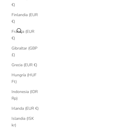
€)
Finlandia (EUR
€)
Buscar
Francia (EUR
€)
Gibraltar (GBP
£)
Grecia (EUR €)
Hungría (HUF
Ft)
Indonesia (IDR
Rp)
Irlanda (EUR €)
Islandia (ISK
kr)