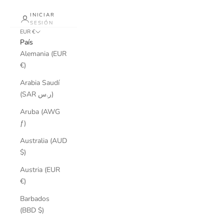
INICIAR
SESIÓN
EUR €
País
Alemania (EUR
€)
Arabia Saudí
(SAR ر.س)
Aruba (AWG
ƒ)
Australia (AUD
$)
Austria (EUR
€)
Barbados
(BBD $)