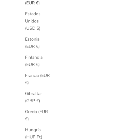
(EUR €)
AGOTADO
NEW IN
Estados
Unidos
(USD $)
Estonia
(EUR €)
Finlandia
(EUR €)
Francia (EUR
€)
Gibraltar
AHORRA 10%
(GBP £)
Precio de oferta
Precio normal
Choker Sunflower
€148,50
€165,00
Grecia (EUR
Baño de Oro 18kt
€)
Hungría
Choker Maxi
(HUF Ft)