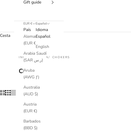
Gift guide
EUR €
Español
País
Idioma
Cesta
Alemania
Español
(EUR €)
English
Arabia Saudí
INICIO
TIENDA
CHOKERS
(SAR ر.س)
Chokers
Aruba
(AWG ƒ)
Australia
(AUD $)
Austria
(EUR €)
BEST SELLER
AGOTADO
Barbados
(BBD $)