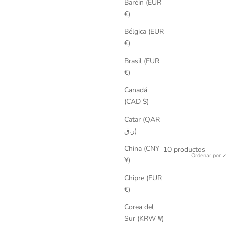
Baréin (EUR
€)
Bélgica (EUR
€)
Brasil (EUR
€)
Canadá
(CAD $)
Catar (QAR
ر.ق)
China (CNY
10 productos
Ordenar por
¥)
Chipre (EUR
€)
Corea del
Sur (KRW ₩)