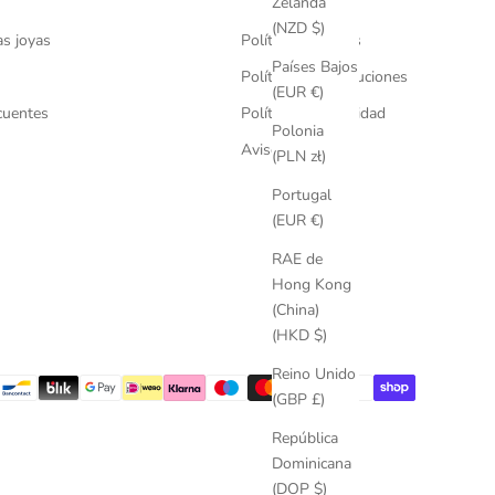
Zelanda
(NZD $)
as joyas
Política de Envíos
Países Bajos
Política de Devoluciones
(EUR €)
cuentes
Política de Privacidad
Polonia
Aviso Legal
(PLN zł)
Portugal
(EUR €)
RAE de
Hong Kong
(China)
(HKD $)
Reino Unido
(GBP £)
República
Dominicana
(DOP $)