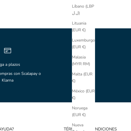
Líbano (LBP
ل.ل)
Lituania
(EUR €)
Luxemburgo
(EUR €)
Malasia
(MYR RM)
ga a plazos
compras con Scalapay o
Malta (EUR
Klarna
€)
México (EUR
€)
Noruega
(EUR €)
Nueva
AYUDA?
TÉRMINOS Y CONDICIONES