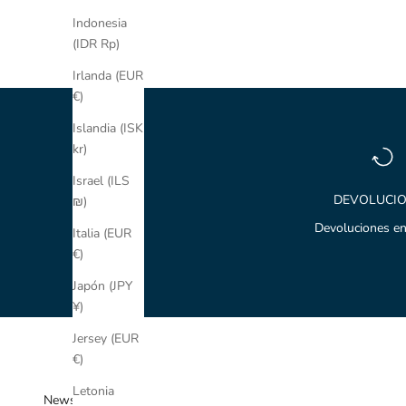
Baño de Oro
Indonesia
(IDR Rp)
Irlanda (EUR
€)
Islandia (ISK
kr)
Israel (ILS
DEVOLUCI
₪)
Devoluciones en
Italia (EUR
€)
Japón (JPY
¥)
Jersey (EUR
€)
Letonia
Newsletter