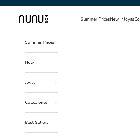
Ir al contenido
NUNU BARCELONA
Summer Prices
New in
Joyas
Co
Summer Prices
New in
Joyas
Colecciones
Best Sellers