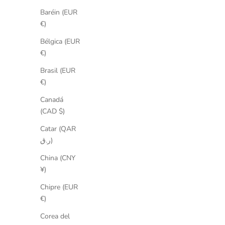
Baréin (EUR
€)
Bélgica (EUR
€)
Brasil (EUR
€)
Canadá
(CAD $)
Catar (QAR
Choker Vict
ر.ق)
Baño de Oro
AHORRA 10%
China (CNY
¥)
Precio de oferta
Precio normal
Choker Nefertiti
€76,50
€85,00
Baño de Oro 18kt / Rodio Blanco
Chipre (EUR
€)
Corea del