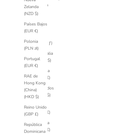
Arabia
Zelanda
Saudí
(NZD $)
(SAR
Países Bajos
ر.س)
(EUR €)
Aruba
Polonia
(AWG ƒ)
(PLN zł)
Australia
Portugal
(AUD $)
(EUR €)
Austria
RAE de
(EUR €)
Hong Kong
Barbados
(China)
(BBD $)
(HKD $)
Baréin
Reino Unido
(EUR €)
(GBP £)
Bélgica
República
(EUR €)
Dominicana