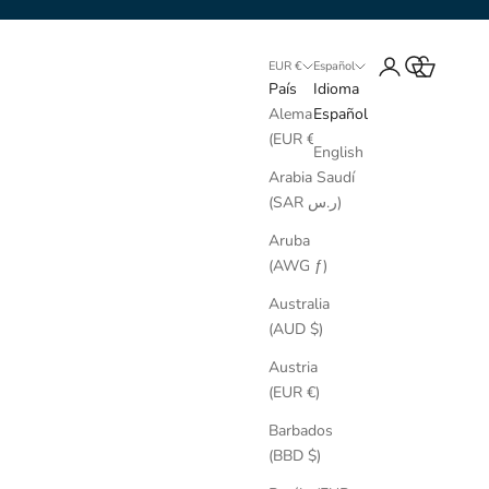
Iniciar sesión
Buscar
Cesta
EUR €
Español
País
Idioma
Alemania
Español
(EUR €)
English
Arabia Saudí
(SAR ر.س)
Aruba
(AWG ƒ)
Australia
(AUD $)
Austria
(EUR €)
Barbados
(BBD $)