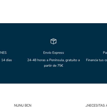
 18kt / Rodio Blanco
ONES
Envío Express
Pa
 14 días
24-48 horas a Península, gratuito a
Financia tus 
partir de 75€
NUNU BCN
¿NECESITAS 