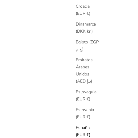
Croacia
(EUR €)
Dinamarca
(DKK kr.)
Egipto (EGP
ج.م)
Emiratos
Árabes
HORRA 30%
AHORRA 20%
Unidos
cio de oferta
Precio normal
Precio de oferta
Precio normal
(AED د.إ)
0,50
€115,00
Choker Creta
€156,00
€195,00
Baño de Oro 18kt / Piedra natural
Eslovaquia
(EUR €)
Eslovenia
(EUR €)
España
(EUR €)
AGOTADO