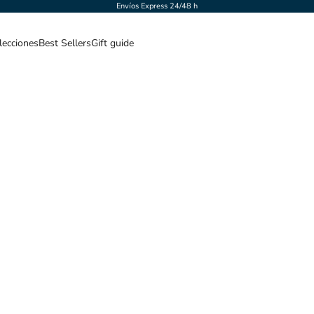
Envíos Express 24/48 h
lecciones
Best Sellers
Gift guide