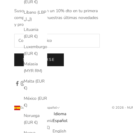
(EUR €)
Suscríbete y obtén un 10% dto en tu primera
Líbano (LBP
compra y conoce nuestras últimas novedades
ل.ل)
y promociones.
Lituania
(EUR €)
Luxemburgo
(EUR €)
SUSCRIBIRSE
Malasia
(MYR RM)
Malta (EUR
€)
México (EUR
€)
España (EUR €)
Español
© 2026 - N
País
Idioma
Noruega
Alemania
Español
(EUR €)
(EUR €)
English
Nueva