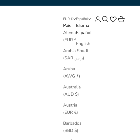
Iniciar sesión
Buscar
Cesta
EUR €
Español
País
Idioma
Alemania
Español
(EUR €)
English
Arabia Saudí
(SAR ر.س)
Aruba
(AWG ƒ)
Australia
(AUD $)
Austria
(EUR €)
Barbados
(BBD $)