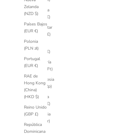
Zelanda
Francia
(NZD $)
(EUR €)
Países Bajos
Gibraltar
(EUR €)
(GBP £)
Polonia
Grecia
(PLN zł)
(EUR €)
Portugal
Hungría
(EUR €)
(HUF Ft)
RAE de
Indonesia
Hong Kong
(IDR Rp)
(China)
Irlanda
(HKD $)
(EUR €)
Reino Unido
Islandia
(GBP £)
(ISK kr)
República
Israel
Dominicana