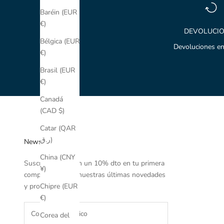
Baréin (EUR
€)
DEVOLUCI
Bélgica (EUR
Devoluciones en
€)
Brasil (EUR
€)
Canadá
(CAD $)
Catar (QAR
ر.ق)
Newsletter
China (CNY
Suscríbete y obtén un 10% dto en tu primera
¥)
compra y conoce nuestras últimas novedades
y promociones.
Chipre (EUR
€)
Corea del