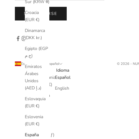
Sur (KRW ₩)
Croacia
SUSCRIBIRSE
(EUR €)
Dinamarca
(DKK kr.)
Egipto (EGP
ج.م)
España (EUR €)
Español
© 2026 - N
Emiratos
País
Idioma
Árabes
Alemania
Español
Unidos
(EUR €)
(AED د.إ)
English
Arabia
Eslovaquia
Saudí
(EUR €)
(SAR
ر.س)
Eslovenia
(EUR €)
Aruba
(AWG ƒ)
España