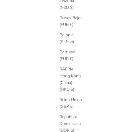
Zelanda
(NZD $)
Países Bajos
(EUR €)
Polonia
(PLN zł)
Portugal
(EUR €)
RAE de
Hong Kong
(China)
(HKD $)
Reino Unido
(GBP £)
República
Dominicana
(DOP $)