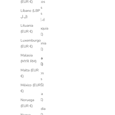
Emiratos
(EUR €)
Árabes
Líbano (LBP
Unidos
ل.ل)
(AED د.إ)
Lituania
Eslovaquia
(EUR €)
(EUR €)
Luxemburgo
Eslovenia
(EUR €)
(EUR €)
Malasia
España
(MYR RM)
(EUR €)
Malta (EUR
Estados
€)
Unidos
(USD $)
México (EUR
€)
Estonia
(EUR €)
Noruega
(EUR €)
Finlandia
(EUR €)
Nueva