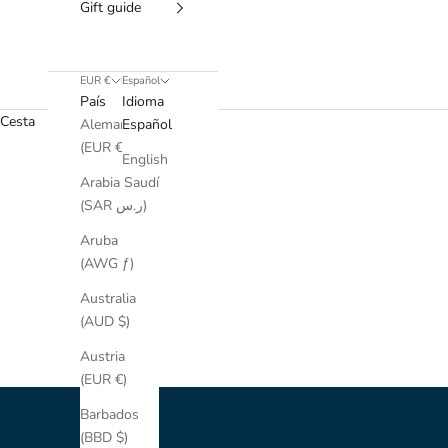
Gift guide
EUR €
Español
País
Idioma
Cesta
Alemania
Español
(EUR €)
English
Arabia Saudí
(SAR ر.س)
Aruba
(AWG ƒ)
Australia
(AUD $)
Austria
(EUR €)
Barbados
(BBD $)