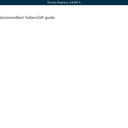
Envíos Express 24/48 h
lecciones
Best Sellers
Gift guide