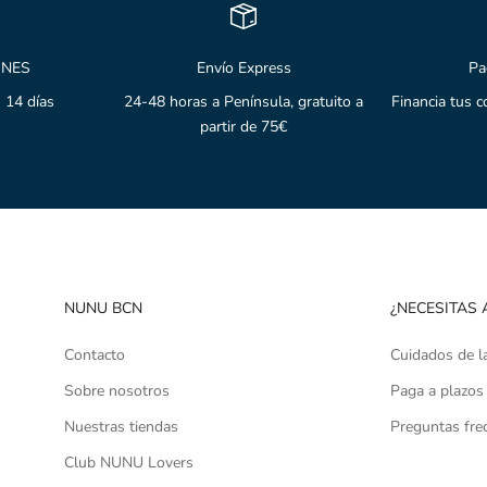
ONES
Envío Express
Pa
 14 días
24-48 horas a Península, gratuito a
Financia tus 
partir de 75€
NUNU BCN
¿NECESITAS 
Contacto
Cuidados de l
Sobre nosotros
Paga a plazos
Nuestras tiendas
Preguntas fre
Club NUNU Lovers