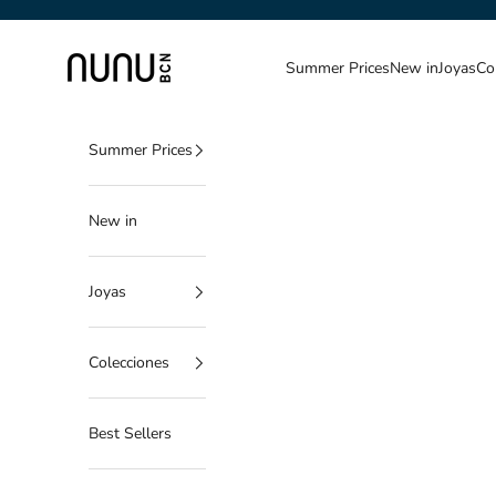
Ir al contenido
NUNU BARCELONA
Summer Prices
New in
Joyas
Co
Summer Prices
New in
Joyas
Colecciones
Best Sellers