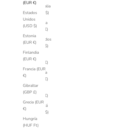
(EUR €)
Australia
(AUD $)
Estados
Unidos
Austria
(USD $)
(EUR €)
Estonia
Barbados
(EUR €)
(BBD $)
Finlandia
Baréin
(EUR €)
(EUR €)
Francia (EUR
Bélgica
€)
(EUR €)
Gibraltar
Brasil
(GBP £)
(EUR €)
Grecia (EUR
Canadá
€)
(CAD $)
Hungría
Catar
(HUF Ft)