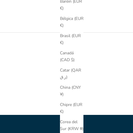
Baréin (EUR
€)
Bélgica (EUR
€)
Brasil (EUR
€)
Canadá
(CAD $)
Catar (QAR
ر.ق)
China (CNY
¥)
Chipre (EUR
€)
Corea del
Sur (KRW ₩)