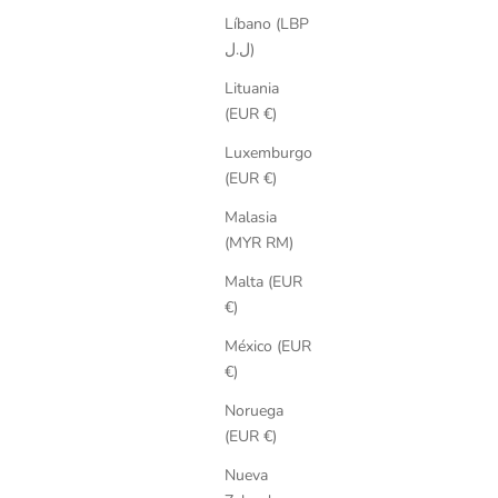
Líbano (LBP
ل.ل)
Lituania
(EUR €)
Luxemburgo
(EUR €)
Malasia
(MYR RM)
Malta (EUR
€)
México (EUR
€)
Noruega
(EUR €)
Nueva