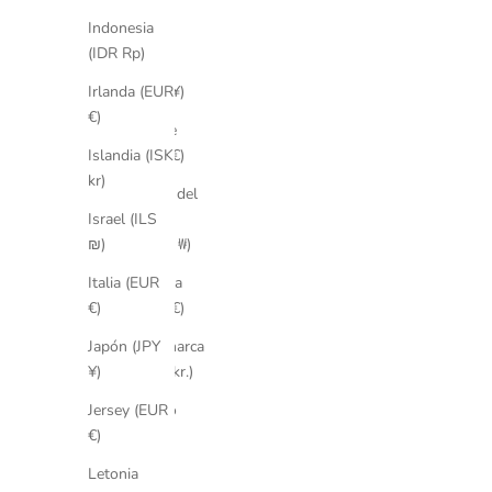
(QAR
ر.ق)
Indonesia
(IDR Rp)
China
(CNY ¥)
Irlanda (EUR
€)
Chipre
(EUR €)
Islandia (ISK
kr)
Corea del
Sur
Israel (ILS
(KRW ₩)
₪)
Croacia
Italia (EUR
(EUR €)
€)
Dinamarca
Japón (JPY
(DKK kr.)
¥)
Egipto
Jersey (EUR
(EGP
€)
ج.م)
Letonia