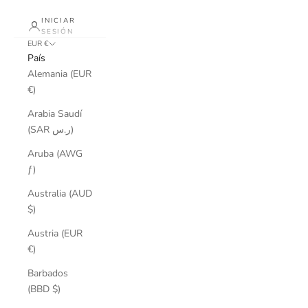
INICIAR
SESIÓN
EUR €
País
Alemania (EUR
€)
Arabia Saudí
(SAR ر.س)
Aruba (AWG
ƒ)
Australia (AUD
$)
Austria (EUR
€)
Barbados
(BBD $)