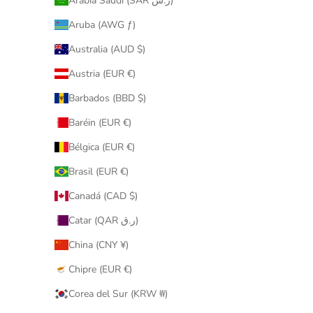
Arabia Saudí (SAR ر.س)
Aruba (AWG ƒ)
Australia (AUD $)
Austria (EUR €)
Barbados (BBD $)
Baréin (EUR €)
Bélgica (EUR €)
Brasil (EUR €)
Canadá (CAD $)
Catar (QAR ر.ق)
China (CNY ¥)
Chipre (EUR €)
Corea del Sur (KRW ₩)