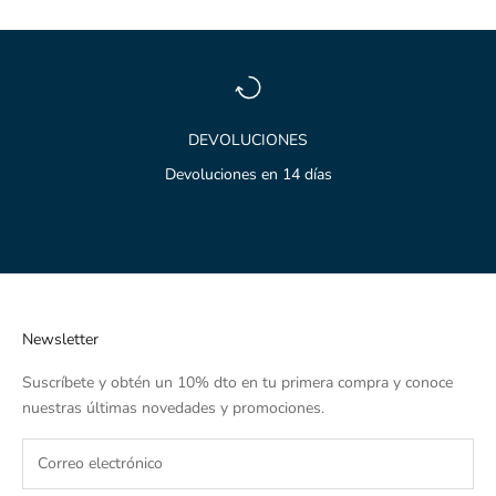
DEVOLUCIONES
Devoluciones en 14 días
Ir al artículo 1
Ir al artículo 2
Ir al artículo 3
Newsletter
Suscríbete y obtén un 10% dto en tu primera compra y conoce
nuestras últimas novedades y promociones.