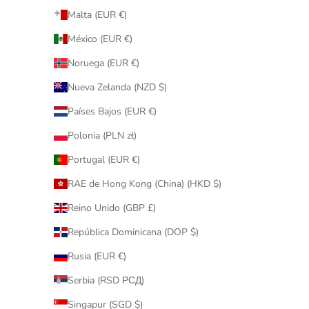
Malta (EUR €)
México (EUR €)
Noruega (EUR €)
Nueva Zelanda (NZD $)
Países Bajos (EUR €)
Polonia (PLN zł)
Portugal (EUR €)
RAE de Hong Kong (China) (HKD $)
Reino Unido (GBP £)
República Dominicana (DOP $)
Rusia (EUR €)
Serbia (RSD РСД)
Singapur (SGD $)