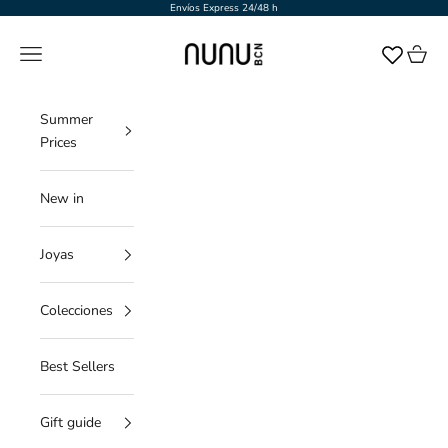
Ir al contenido
Envíos Express 24/48 h
NUNU BARCELONA
Menú
Cesta
Summer
Prices
New in
Joyas
Colecciones
Best Sellers
Gift guide