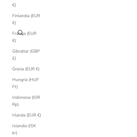
€)
Finlandia (EUR
€)
Buscar
Francia (EUR
€)
Gibraltar (GBP
£)
Grecia (EUR €)
Hungría (HUF
Ft)
Indonesia (IDR
Rp)
Irlanda (EUR €)
Islandia (ISK
kr)