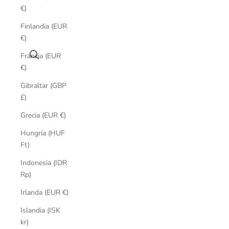
€)
Finlandia (EUR
€)
Buscar
Francia (EUR
€)
Gibraltar (GBP
£)
Grecia (EUR €)
Hungría (HUF
Ft)
Indonesia (IDR
Rp)
Irlanda (EUR €)
Islandia (ISK
kr)