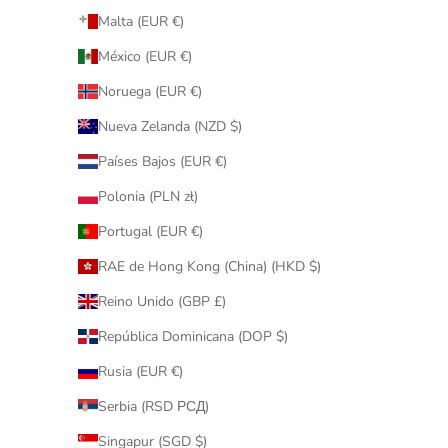
Malta (EUR €)
México (EUR €)
Noruega (EUR €)
Nueva Zelanda (NZD $)
Países Bajos (EUR €)
Polonia (PLN zł)
Portugal (EUR €)
RAE de Hong Kong (China) (HKD $)
Reino Unido (GBP £)
República Dominicana (DOP $)
Rusia (EUR €)
Serbia (RSD РСД)
Singapur (SGD $)