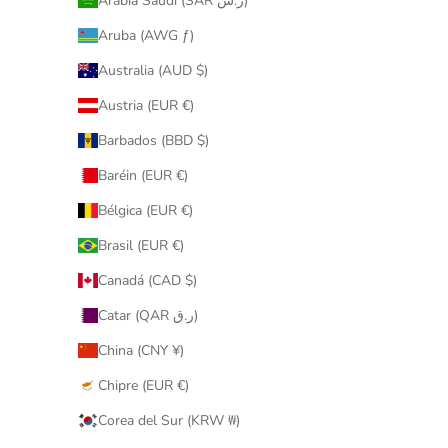
Arabia Saudí (SAR ر.س)
Aruba (AWG ƒ)
Australia (AUD $)
Austria (EUR €)
Barbados (BBD $)
Baréin (EUR €)
Bélgica (EUR €)
Brasil (EUR €)
Canadá (CAD $)
Catar (QAR ر.ق)
China (CNY ¥)
Chipre (EUR €)
Corea del Sur (KRW ₩)