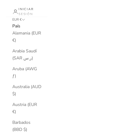
INICIAR
SESIÓN
EUR €
País
Alemania (EUR
€)
Arabia Saudí
(SAR ر.س)
Aruba (AWG
ƒ)
Australia (AUD
$)
Austria (EUR
€)
Barbados
(BBD $)