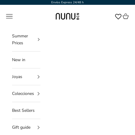
Ir al contenido
Envíos Express 24/48 h
NUNU BARCELONA
Menú
Cesta
Summer
Prices
New in
Joyas
Colecciones
Best Sellers
Gift guide