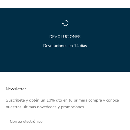
DEVOLUCIONES
Devoluciones en 14 días
Ir al artículo 1
Ir al artículo 2
Ir al artículo 3
Newsletter
Suscríbete y obtén un 10% dto en tu primera compra y conoce
nuestras últimas novedades y promociones.