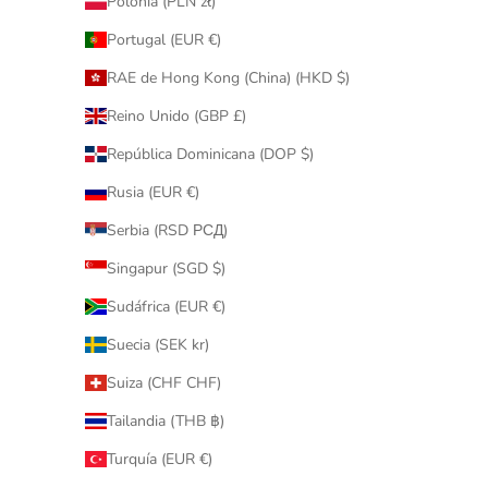
Polonia (PLN zł)
Portugal (EUR €)
RAE de Hong Kong (China) (HKD $)
Reino Unido (GBP £)
República Dominicana (DOP $)
Rusia (EUR €)
Serbia (RSD РСД)
Singapur (SGD $)
Sudáfrica (EUR €)
Suecia (SEK kr)
Suiza (CHF CHF)
Tailandia (THB ฿)
Turquía (EUR €)