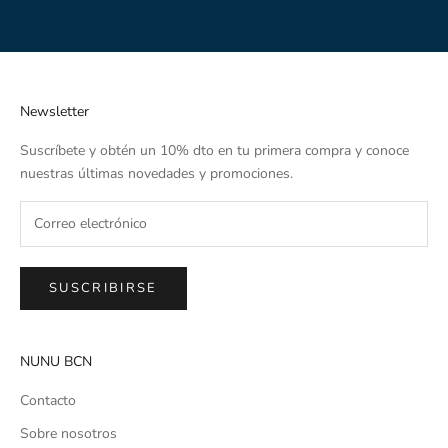
Ir al artículo 1
Ir al artículo 2
Ir al artículo 3
Newsletter
Suscríbete y obtén un 10% dto en tu primera compra y conoce
nuestras últimas novedades y promociones.
SUSCRIBIRSE
NUNU BCN
Contacto
Sobre nosotros