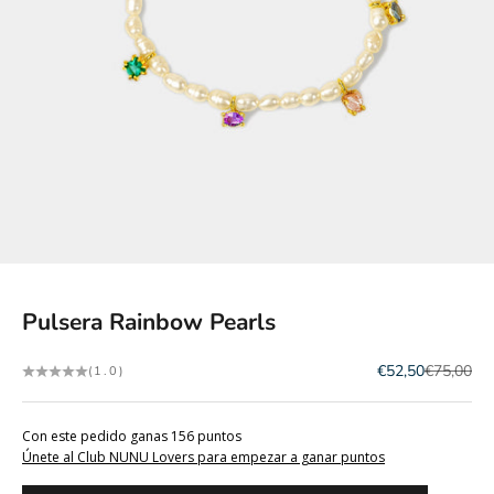
Ir al artículo 1
Ir al artículo 2
Ir al artículo 3
Pulsera Rainbow Pearls
Precio de oferta
Precio no
€52,50
€75,00
(1.0)
Con este pedido ganas 156 puntos
Únete al Club NUNU Lovers para empezar a ganar puntos