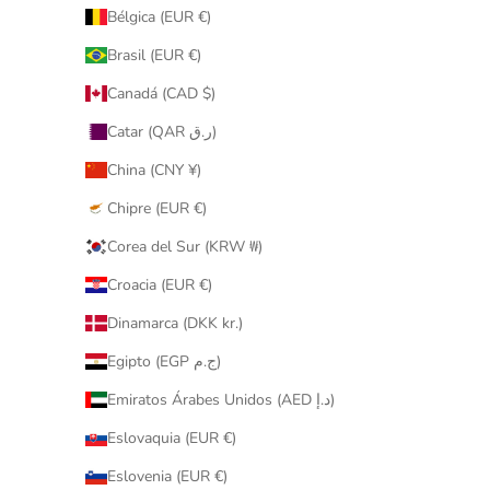
Bélgica (EUR €)
Brasil (EUR €)
Canadá (CAD $)
Catar (QAR ر.ق)
China (CNY ¥)
Chipre (EUR €)
Corea del Sur (KRW ₩)
Croacia (EUR €)
Dinamarca (DKK kr.)
Egipto (EGP ج.م)
Emiratos Árabes Unidos (AED د.إ)
Eslovaquia (EUR €)
Eslovenia (EUR €)