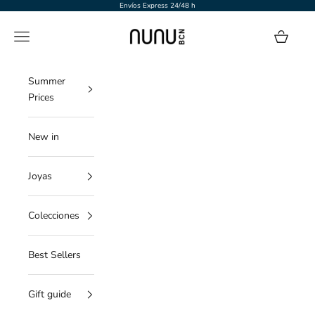
Ir al contenido
Envíos Express 24/48 h
NUNU BARCELONA
Menú
Cesta
Summer
Prices
New in
Joyas
Colecciones
Best Sellers
Gift guide