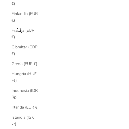
€)
Finlandia (EUR
€)
Buscar
Francia (EUR
€)
Gibraltar (GBP
£)
Grecia (EUR €)
Hungría (HUF
Ft)
Indonesia (IDR
Rp)
Irlanda (EUR €)
Islandia (ISK
kr)