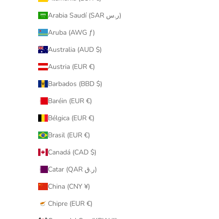
Arabia Saudí (SAR ر.س)
Aruba (AWG ƒ)
Australia (AUD $)
Austria (EUR €)
Barbados (BBD $)
Baréin (EUR €)
Bélgica (EUR €)
Brasil (EUR €)
Canadá (CAD $)
Catar (QAR ر.ق)
China (CNY ¥)
Chipre (EUR €)