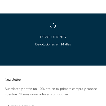
DEVOLUCIONES
Devoluciones en 14 días
Ir al artículo 1
Ir al artículo 2
Ir al artículo 3
Newsletter
Suscríbete y obtén un 10% dto en tu primera compra y conoce
nuestras últimas novedades y promociones.