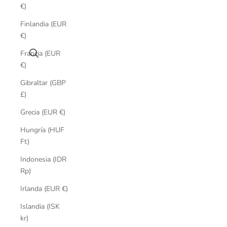
€)
Finlandia (EUR
€)
Buscar
Francia (EUR
€)
Gibraltar (GBP
£)
Grecia (EUR €)
Hungría (HUF
Ft)
Indonesia (IDR
Rp)
Irlanda (EUR €)
Islandia (ISK
kr)