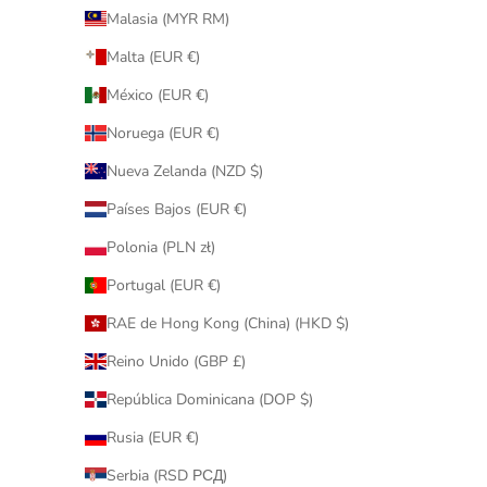
Malasia (MYR RM)
Malta (EUR €)
México (EUR €)
Noruega (EUR €)
Nueva Zelanda (NZD $)
Países Bajos (EUR €)
Polonia (PLN zł)
Portugal (EUR €)
RAE de Hong Kong (China) (HKD $)
Reino Unido (GBP £)
República Dominicana (DOP $)
Rusia (EUR €)
Serbia (RSD РСД)