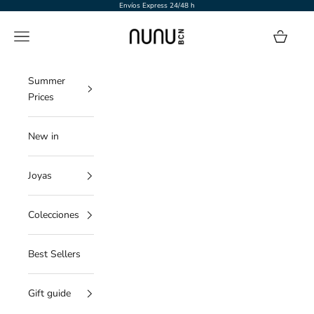
Ir al contenido
Envíos Express 24/48 h
NUNU BARCELONA
Menú
Cesta
Summer
Prices
New in
Joyas
Colecciones
Best Sellers
Gift guide