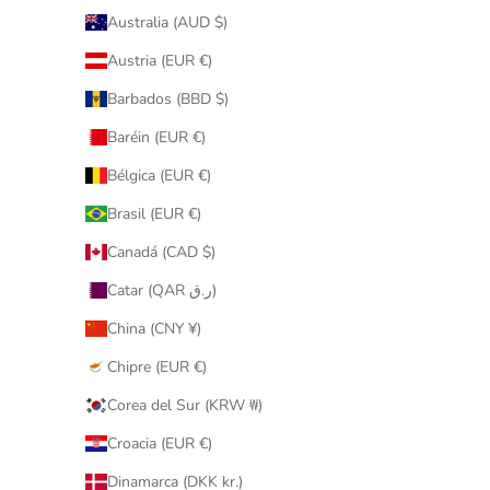
Australia (AUD $)
Austria (EUR €)
Barbados (BBD $)
Baréin (EUR €)
Bélgica (EUR €)
Brasil (EUR €)
Canadá (CAD $)
Catar (QAR ر.ق)
China (CNY ¥)
Chipre (EUR €)
Corea del Sur (KRW ₩)
Croacia (EUR €)
Dinamarca (DKK kr.)