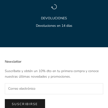
DEVOLUCIONES
Devoluciones en 14 días
Ir al artículo 1
Ir al artículo 2
Ir al artículo 3
Newsletter
Suscríbete y obtén un 10% dto en tu primera compra y conoce
nuestras últimas novedades y promociones.
SUSCRIBIRSE