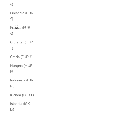
€)
Finlandia (EUR
€)
Buscar
Francia (EUR
€)
Gibraltar (GBP
£)
Grecia (EUR €)
Hungría (HUF
Ft)
Indonesia (IDR
Rp)
Irlanda (EUR €)
Islandia (ISK
kr)