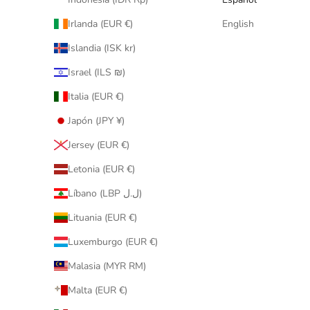
Irlanda (EUR €)
English
Islandia (ISK kr)
Israel (ILS ₪)
Italia (EUR €)
Japón (JPY ¥)
Jersey (EUR €)
Letonia (EUR €)
Líbano (LBP ل.ل)
Lituania (EUR €)
Luxemburgo (EUR €)
Malasia (MYR RM)
Malta (EUR €)