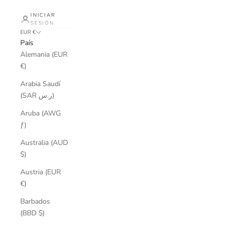
INICIAR
SESIÓN
EUR €
País
Alemania (EUR
€)
Arabia Saudí
(SAR ر.س)
Aruba (AWG
ƒ)
Australia (AUD
$)
Austria (EUR
€)
Barbados
(BBD $)