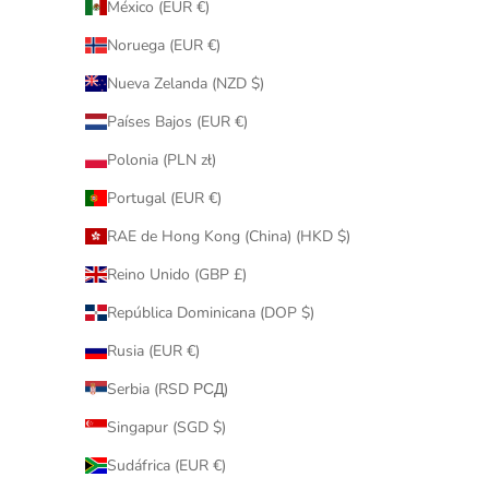
México (EUR €)
Noruega (EUR €)
Nueva Zelanda (NZD $)
Países Bajos (EUR €)
Polonia (PLN zł)
Portugal (EUR €)
RAE de Hong Kong (China) (HKD $)
Reino Unido (GBP £)
República Dominicana (DOP $)
Rusia (EUR €)
Serbia (RSD РСД)
Singapur (SGD $)
Sudáfrica (EUR €)