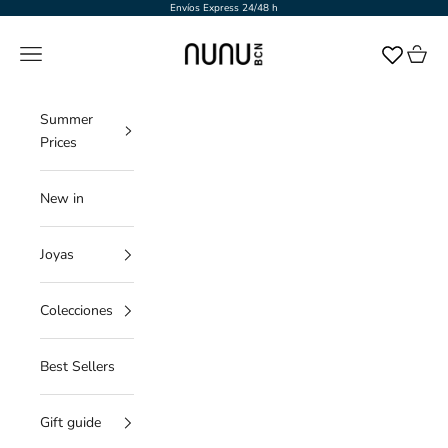
Ir al contenido
Envíos Express 24/48 h
NUNU BARCELONA
Menú
Cesta
Summer
Prices
New in
Joyas
Colecciones
Best Sellers
Gift guide