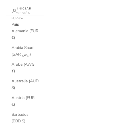
INICIAR
SESIÓN
EUR €
País
Alemania (EUR
€)
Arabia Saudí
(SAR ر.س)
Aruba (AWG
ƒ)
Australia (AUD
$)
Austria (EUR
€)
Barbados
(BBD $)