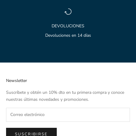
DEVOLUCIONES
Devoluciones en 14 días
Ir al artículo 1
Ir al artículo 2
Ir al artículo 3
Newsletter
Suscríbete y obtén un 10% dto en tu primera compra y conoce
nuestras últimas novedades y promociones.
SUSCRIBIRSE