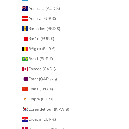
Australia (AUD $)
Austria (EUR €)
Barbados (BBD $)
Baréin (EUR €)
Bélgica (EUR €)
Brasil (EUR €)
Canadá (CAD $)
Catar (QAR ر.ق)
China (CNY ¥)
Chipre (EUR €)
Corea del Sur (KRW ₩)
Croacia (EUR €)