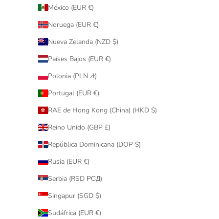
México (EUR €)
Noruega (EUR €)
Nueva Zelanda (NZD $)
Países Bajos (EUR €)
Polonia (PLN zł)
Portugal (EUR €)
RAE de Hong Kong (China) (HKD $)
Reino Unido (GBP £)
República Dominicana (DOP $)
Rusia (EUR €)
Serbia (RSD РСД)
Singapur (SGD $)
Sudáfrica (EUR €)