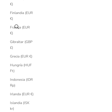
€)
Finlandia (EUR
€)
Buscar
Francia (EUR
€)
Gibraltar (GBP
£)
Grecia (EUR €)
Hungría (HUF
Ft)
Indonesia (IDR
Rp)
Irlanda (EUR €)
Islandia (ISK
kr)