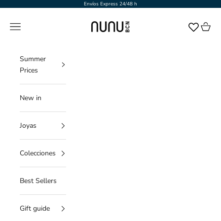
Ir al contenido
Envíos Express 24/48 h
NUNU BARCELONA
Menú
Cesta
Summer
Prices
New in
Joyas
Colecciones
Best Sellers
Gift guide