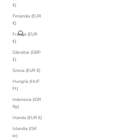
€)
Finlandia (EUR
€)
Buscar
Francia (EUR
€)
Gibraltar (GBP
£)
Grecia (EUR €)
Hungría (HUF
Ft)
Indonesia (IDR
Rp)
Irlanda (EUR €)
Islandia (ISK
kr)