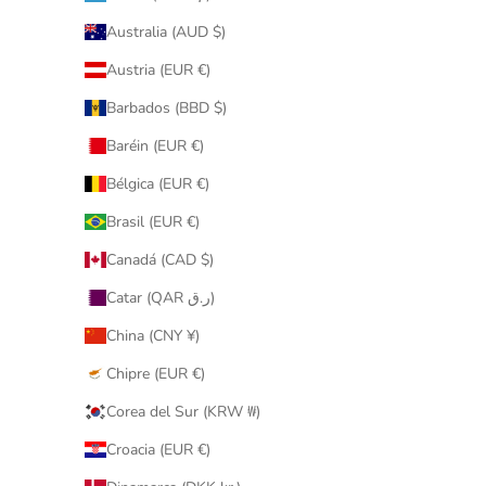
Australia (AUD $)
Austria (EUR €)
Barbados (BBD $)
Baréin (EUR €)
Bélgica (EUR €)
Brasil (EUR €)
Canadá (CAD $)
Catar (QAR ر.ق)
China (CNY ¥)
Chipre (EUR €)
Corea del Sur (KRW ₩)
Croacia (EUR €)