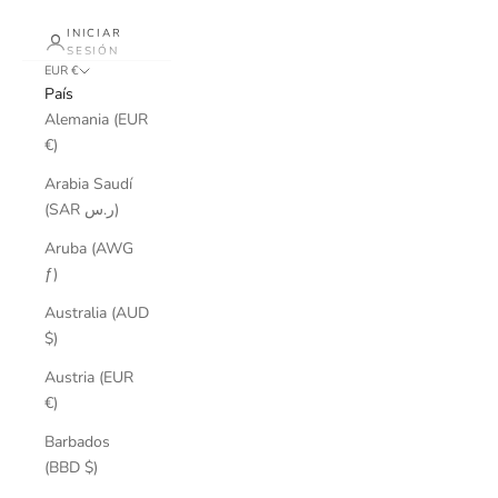
INICIAR
SESIÓN
EUR €
País
Alemania (EUR
€)
Arabia Saudí
(SAR ر.س)
Aruba (AWG
ƒ)
Australia (AUD
$)
Austria (EUR
€)
Barbados
(BBD $)