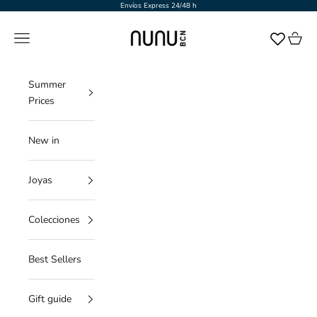
Ir al contenido
Envíos Express 24/48 h
NUNU BARCELONA
Menú
Cesta
Summer
Prices
New in
Joyas
Colecciones
Best Sellers
Gift guide