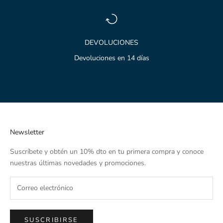
DEVOLUCIONES
Devoluciones en 14 días
Ir al artículo 1
Ir al artículo 2
Ir al artículo 3
Newsletter
Suscríbete y obtén un 10% dto en tu primera compra y conoce
nuestras últimas novedades y promociones.
SUSCRIBIRSE