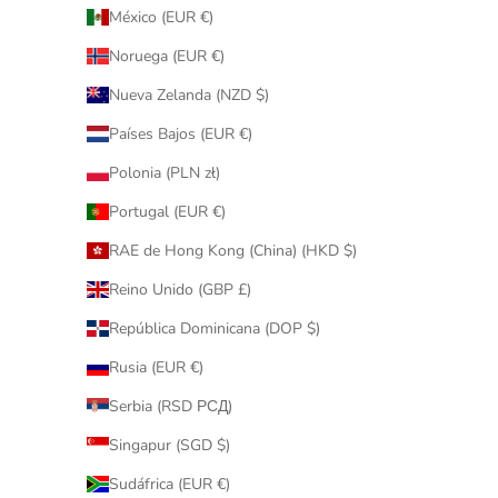
México (EUR €)
Noruega (EUR €)
Nueva Zelanda (NZD $)
Países Bajos (EUR €)
Polonia (PLN zł)
Portugal (EUR €)
RAE de Hong Kong (China) (HKD $)
Reino Unido (GBP £)
República Dominicana (DOP $)
Rusia (EUR €)
Serbia (RSD РСД)
Singapur (SGD $)
Sudáfrica (EUR €)