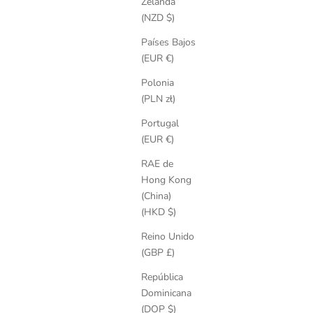
Zelanda
(NZD $)
Países Bajos
(EUR €)
Polonia
(PLN zł)
Portugal
(EUR €)
RAE de
Hong Kong
(China)
(HKD $)
Reino Unido
(GBP £)
República
Dominicana
(DOP $)