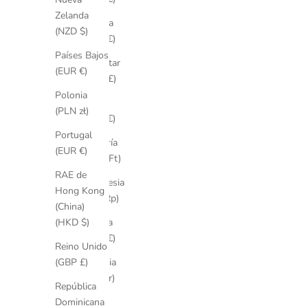
Zelanda
Francia
(NZD $)
(EUR €)
Países Bajos
Gibraltar
(EUR €)
(GBP £)
Polonia
Grecia
(PLN zł)
(EUR €)
Portugal
Hungría
(EUR €)
(HUF Ft)
RAE de
Indonesia
Hong Kong
(IDR Rp)
(China)
Irlanda
(HKD $)
(EUR €)
Reino Unido
Islandia
(GBP £)
(ISK kr)
República
Israel
Dominicana