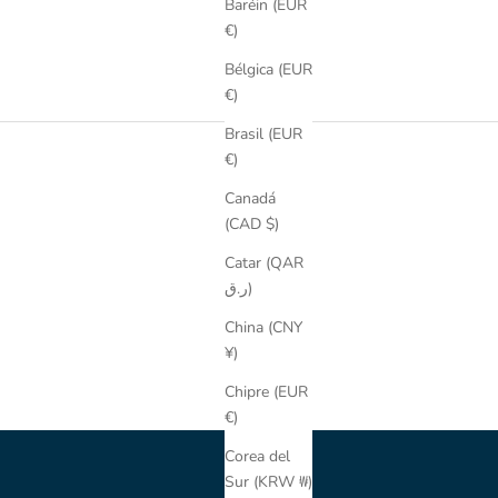
Baréin (EUR
€)
Bélgica (EUR
€)
Brasil (EUR
€)
Canadá
(CAD $)
Catar (QAR
ر.ق)
China (CNY
¥)
Chipre (EUR
€)
Corea del
Sur (KRW ₩)