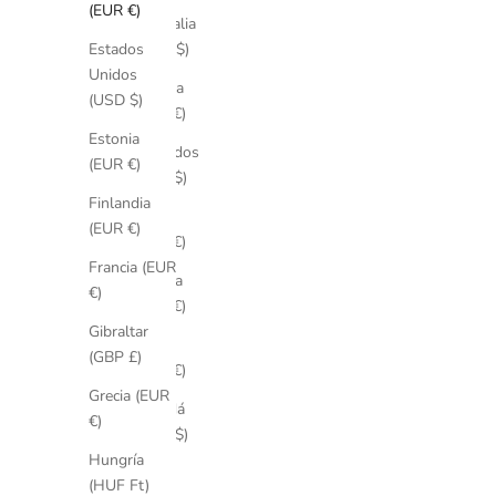
(EUR €)
Australia
(AUD $)
Estados
Unidos
Austria
(USD $)
(EUR €)
Estonia
Barbados
(EUR €)
(BBD $)
Finlandia
Baréin
(EUR €)
(EUR €)
Francia (EUR
Bélgica
€)
(EUR €)
Gibraltar
Brasil
(GBP £)
(EUR €)
Grecia (EUR
Canadá
€)
(CAD $)
Hungría
Catar
(HUF Ft)