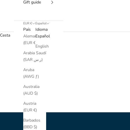
Gift guide
EUR €
Español
País
Idioma
Cesta
Alemania
Español
(EUR €)
English
Arabia Saudí
(SAR ر.س)
Aruba
(AWG ƒ)
Australia
(AUD $)
Austria
(EUR €)
Barbados
(BBD $)