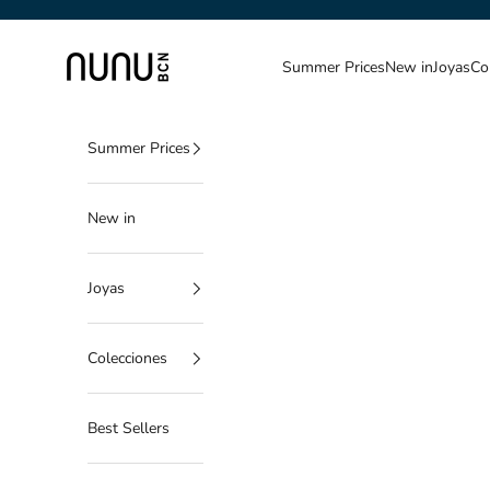
Ir al contenido
NUNU BARCELONA
Summer Prices
New in
Joyas
Co
Summer Prices
New in
Joyas
Colecciones
Best Sellers