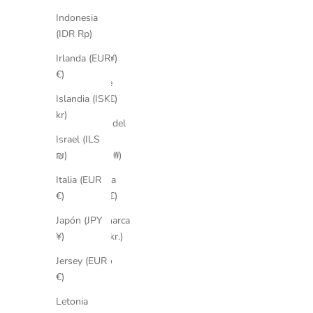
(QAR
ر.ق)
Indonesia
(IDR Rp)
China
(CNY ¥)
Irlanda (EUR
€)
Chipre
(EUR €)
Islandia (ISK
kr)
Corea del
Sur
Israel (ILS
(KRW ₩)
₪)
Croacia
Italia (EUR
(EUR €)
€)
Dinamarca
Japón (JPY
(DKK kr.)
¥)
Egipto
Jersey (EUR
(EGP
€)
ج.م)
Letonia