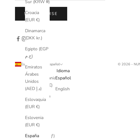
Sur (KRW ₩)
Croacia
SUSCRIBIRSE
(EUR €)
Dinamarca
(DKK kr.)
Egipto (EGP
ج.م)
España (EUR €)
Español
© 2026 - N
Emiratos
País
Idioma
Árabes
Alemania
Español
Unidos
(EUR €)
(AED د.إ)
English
Arabia
Eslovaquia
Saudí
(EUR €)
(SAR
ر.س)
Eslovenia
(EUR €)
Aruba
(AWG ƒ)
España