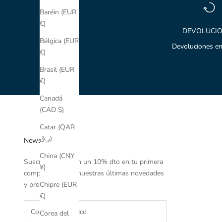
Baréin (EUR
€)
DEVOLUCI
Bélgica (EUR
Devoluciones en
€)
Brasil (EUR
€)
Canadá
(CAD $)
Catar (QAR
ر.ق)
Newsletter
China (CNY
Suscríbete y obtén un 10% dto en tu primera
¥)
compra y conoce nuestras últimas novedades
y promociones.
Chipre (EUR
€)
Corea del