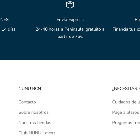
ONES
Envío Express
Pa
 14 días
24-48 horas a Península, gratuito a
Financia tus 
partir de 75€
NUNU BCN
¿NECESITAS 
Contacto
Cuidados de l
Sobre nosotros
Paga a plazos
Nuestras tiendas
Preguntas fre
Club NUNU Lovers