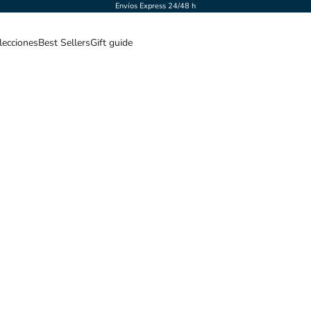
Envíos Express 24/48 h
lecciones
Best Sellers
Gift guide