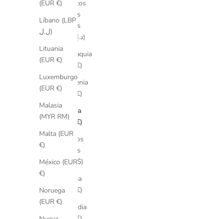
Emiratos
(EUR €)
Árabes
Líbano (LBP
Unidos
ل.ل)
(AED د.إ)
Lituania
Eslovaquia
(EUR €)
(EUR €)
Luxemburgo
Eslovenia
(EUR €)
(EUR €)
Malasia
España
(MYR RM)
(EUR €)
Malta (EUR
Estados
€)
Unidos
(USD $)
México (EUR
€)
Estonia
(EUR €)
Noruega
(EUR €)
Finlandia
(EUR €)
Nueva