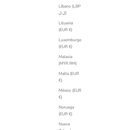
Líbano (LBP
ل.ل)
Lituania
(EUR €)
Luxemburgo
(EUR €)
Malasia
(MYR RM)
Malta (EUR
€)
México (EUR
€)
Noruega
(EUR €)
Nueva