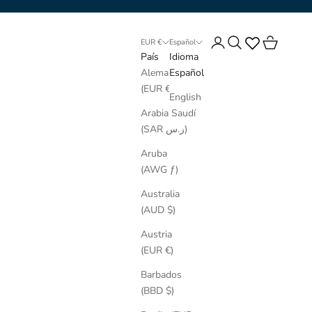
Iniciar sesión
Buscar
Cesta
EUR €
Español
País
Idioma
Alemania
Español
(EUR €)
English
Arabia Saudí
(SAR ر.س)
Aruba
(AWG ƒ)
Australia
(AUD $)
Austria
(EUR €)
Barbados
(BBD $)