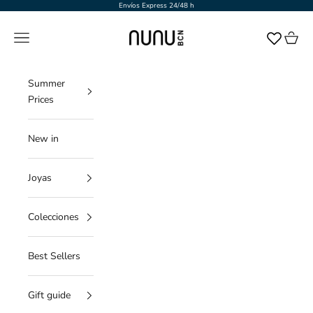
Ir al contenido
Envíos Express 24/48 h
NUNU BARCELONA
Menú
Cesta
Summer
Prices
New in
Joyas
Colecciones
Best Sellers
Gift guide