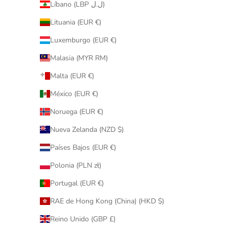
Líbano (LBP ل.ل)
Lituania (EUR €)
Luxemburgo (EUR €)
Malasia (MYR RM)
Malta (EUR €)
México (EUR €)
Noruega (EUR €)
Nueva Zelanda (NZD $)
Países Bajos (EUR €)
Polonia (PLN zł)
Portugal (EUR €)
RAE de Hong Kong (China) (HKD $)
Reino Unido (GBP £)