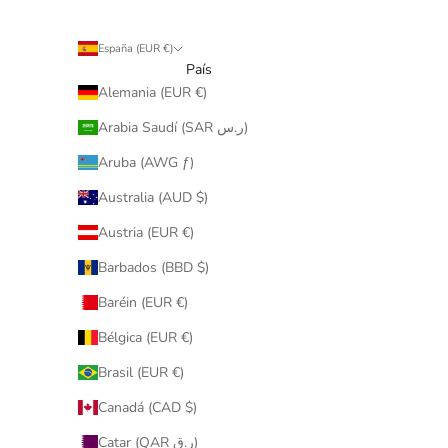
España (EUR €)
País
Alemania (EUR €)
Arabia Saudí (SAR ر.س)
Aruba (AWG ƒ)
Australia (AUD $)
Austria (EUR €)
Barbados (BBD $)
Baréin (EUR €)
Bélgica (EUR €)
Brasil (EUR €)
Canadá (CAD $)
Catar (QAR ر.ق)