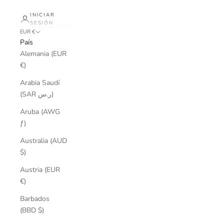
INICIAR
SESIÓN
EUR €
País
Alemania (EUR
€)
Arabia Saudí
(SAR ر.س)
Aruba (AWG
ƒ)
Australia (AUD
$)
Austria (EUR
€)
Barbados
(BBD $)