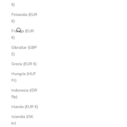
€)
Finlandia (EUR
€)
Buscar
Francia (EUR
€)
Gibraltar (GBP
£)
Grecia (EUR €)
Hungría (HUF
Ft)
Indonesia (IDR
Rp)
Irlanda (EUR €)
Islandia (ISK
kr)