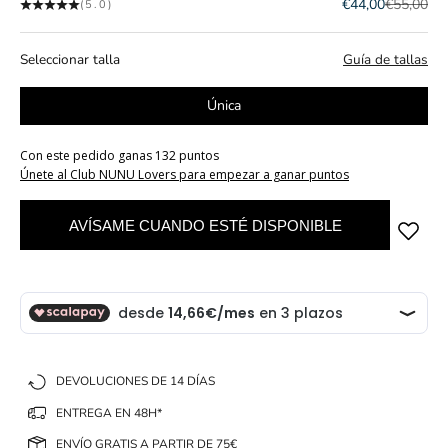
Precio de oferta
Precio no
€44,00
€55,00
(5.0)
Seleccionar talla
Guía de tallas
Única
Con este pedido ganas 132 puntos
Únete al Club NUNU Lovers para empezar a ganar puntos
AVÍSAME CUANDO ESTÉ DISPONIBLE
Añadir a l
DEVOLUCIONES DE 14 DÍAS
ENTREGA EN 48H*
ENVÍO GRATIS A PARTIR DE 75€